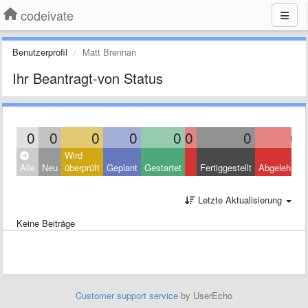
codeivate
Benutzerprofil
Matt Brennan
Ihr Beantragt-von Status
0
0
0
0
0
0
0
0
Wird
Alle
Neu
überprüft
Geplant
Gestartet
Fertiggestellt
Abgelehnt
Letzte Aktualisierung
Keine Beiträge
Customer support service
by UserEcho