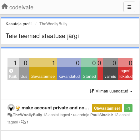
codeivate
Kasutaja profiil
TheWoollyBully
Teie teemad staatuse järgi
1
0
1
0
0
0
0
0
tagasi
Kõik
Uus
ülevaatamisel
kavandatud
Started
valmis
lükatud
Viimati uuendatud
make account private and not display any information publicly.
Ülevaatamisel
+1
TheWoollyBully
13 aastat tagasi
•
uuendaja
Paul Sinclair
13 aastat
tagasi
•
1