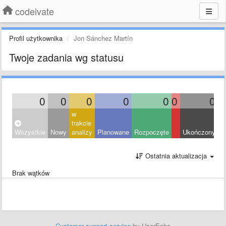
codeivate
Profil użytkownika
Jon Sánchez Martín
Twoje zadania wg statusu
0
0
0
0
0
0
0
w
trakcie
Wszystkie
Nowy
analizy
Planowane
Rozpoczęte
Ukończony
O
Ostatnia aktualizacja
Brak wątków
Customer support service
by UserEcho