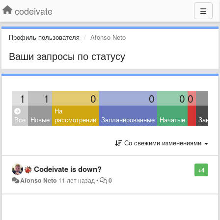
codeivate
Профиль пользователя
Afonso Neto
Ваши запросы по статусу
1
1
0
0
0
0
На
Все
Новые
рассмотрении
Запланированные
Начатые
Завер
Со свежими изменениями
Codeivate is down?
+4
Afonso Neto
11 лет назад
•
0