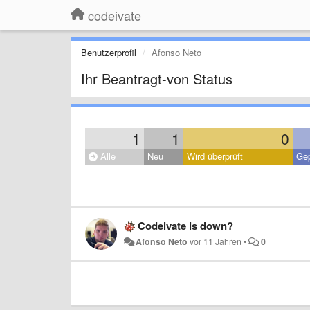
codeivate
Benutzerprofil
Afonso Neto
Ihr Beantragt-von Status
1
1
0
Alle
Neu
Wird überprüft
Gep
Codeivate is down?
Afonso Neto
vor 11 Jahren
•
0