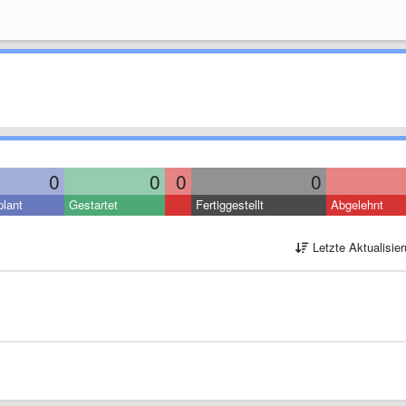
0
0
0
0
lant
Gestartet
Fertiggestellt
Abgelehnt
Letzte Aktualisie