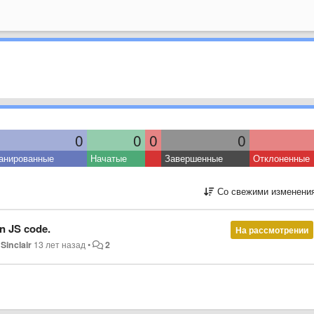
0
0
0
0
анированные
Начатые
Завершенные
Отклоненные
Со свежими изменени
n JS code.
На рассмотрении
 Sinclair
13 лет назад
•
2