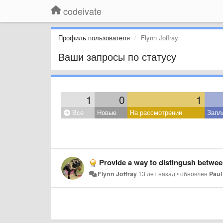
codeivate
Профиль пользователя
Flynn Joffray
Ваши запросы по статусу
1
0
1
Все
Новые
На рассмотрении
Запл
Provide a way to distingush betwee
Flynn Joffray
13 лет назад
•
обновлен
Paul