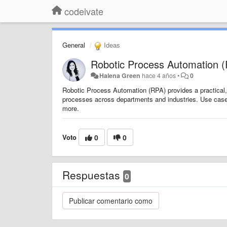
codeivate
General
Ideas
Robotic Process Automation 
Halena Green
hace 4 años
•
0
Robotic Process Automation (RPA) provides a practical
processes across departments and industries. Use cases
more.
Voto
0
0
Respuestas
0