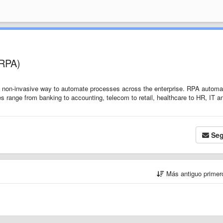
(RPA)
, non-invasive way to automate processes across the enterprise. RPA automa
 range from banking to accounting, telecom to retail, healthcare to HR, IT a
Seg
Más antiguo prime