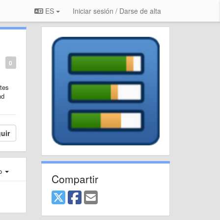
ES
Iniciar sesión / Darse de alta
0
tes
nd
uir
ro
Compartir