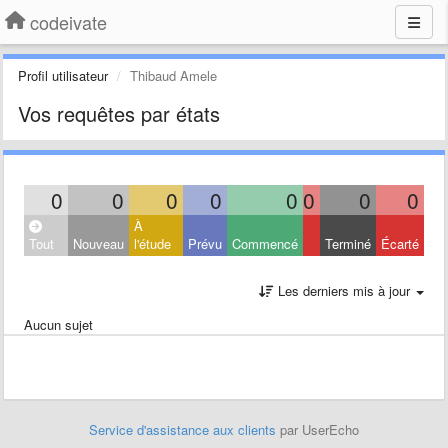
codeivate
Profil utilisateur
Thibaud Amele
Vos requêtes par états
0
0
0
0
0
0
0
0
À
Tout
Nouveau
l'étude
Prévu
Commencé
Terminé
Écarté
Les derniers mis à jour
Aucun sujet
Service d'assistance aux clients
par UserEcho