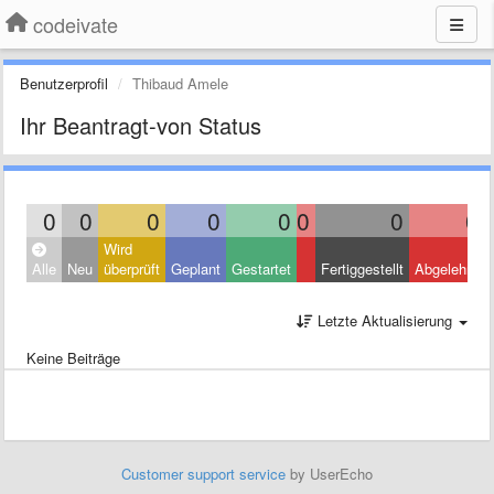
codeivate
Benutzerprofil
Thibaud Amele
Ihr Beantragt-von Status
0
0
0
0
0
0
0
0
Wird
Alle
Neu
überprüft
Geplant
Gestartet
Fertiggestellt
Abgelehnt
Letzte Aktualisierung
Keine Beiträge
Customer support service
by UserEcho