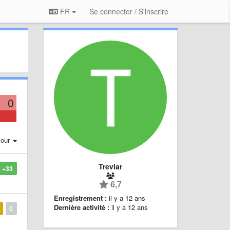
FR
Se connecter / S'inscrire
0
jour
Trevlar
+33
6,7
Enregistrement :
il y a 12 ans
Dernière activité :
il y a 12 ans
0