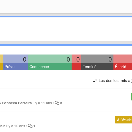
1
0
0
0
0
Prévu
Commencé
Terminé
Écarté
Les derniers mis à 
 Fonseca Ferreira
il y a 11 ans
•
3
À l'étude
lair
il y a 12 ans
•
1