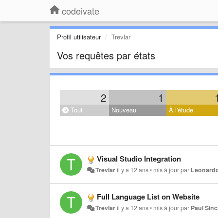
codeivate
Profil utilisateur
Trevlar
Vos requêtes par états
2
1
Tout
Nouveau
À l'étude
Visual Studio Integration
Trevlar
il y a 12 ans
•
mis à jour par
Leonardo
Full Language List on Website
Trevlar
il y a 12 ans
•
mis à jour par
Paul Sinc