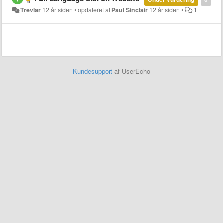
Trevlar
12 år siden
•
opdateret af
Paul Sinclair
12 år siden
•
1
Kundesupport
af UserEcho