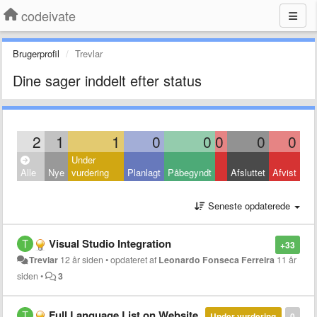
codeivate
Brugerprofil
Trevlar
Dine sager inddelt efter status
2
1
1
0
0
0
0
0
Under
Alle
Nye
vurdering
Planlagt
Påbegyndt
Afsluttet
Afvist
Seneste opdaterede
Visual Studio Integration
+33
Trevlar
12 år siden
•
opdateret af
Leonardo Fonseca Ferreira
11 år
siden
•
3
Full Language List on Website
Under vurdering
0