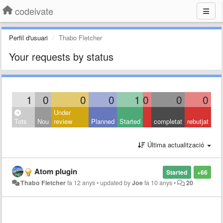
codeivate
Perfil d'usuari
Thabo Fletcher
Your requests by status
1
0
0
0
1
0
0
0
Under
Tots
Nou
review
Planned
Started
completat
rebutjat
Última actualització
Atom plugin
Started
+66
Thabo Fletcher
fa 12 anys
•
updated by
Joe
fa 10 anys
•
20