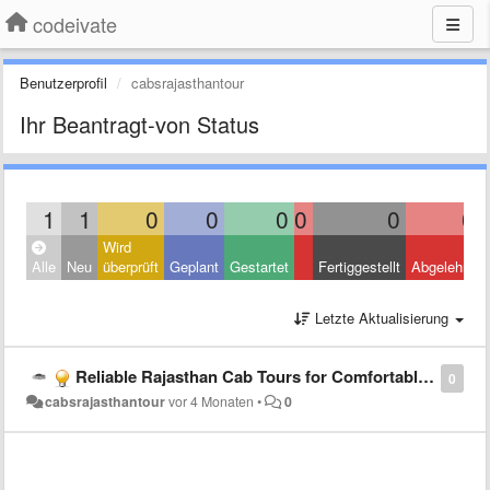
codeivate
Benutzerprofil
cabsrajasthantour
Ihr Beantragt-von Status
1
1
0
0
0
0
0
0
Wird
Alle
Neu
überprüft
Geplant
Gestartet
Fertiggestellt
Abgelehnt
Letzte Aktualisierung
Reliable Rajasthan Cab Tours for Comfortable Travel Experience
0
cabsrajasthantour
vor 4 Monaten
•
0