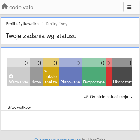
codeivate
Profil użytkownika
Dmitry Tsoy
Twoje zadania wg statusu
0
0
0
0
0
0
0
w
trakcie
Wszystkie
Nowy
analizy
Planowane
Rozpoczęte
Ukończony
O
Ostatnia aktualizacja
Brak wątków
Customer support service
by UserEcho