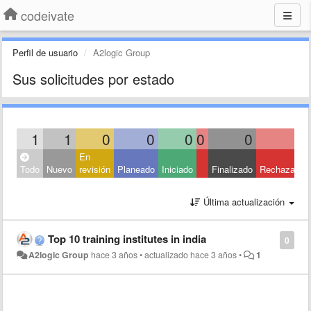
codeivate
Perfil de usuario
A2logic Group
Sus solicitudes por estado
1
1
0
0
0
0
0
0
En
Todo
Nuevo
revisión
Planeado
Iniciado
Finalizado
Rechazado
Última actualización
Top 10 training institutes in india
0
A2logic Group
hace 3 años
•
actualizado
hace 3 años
•
1