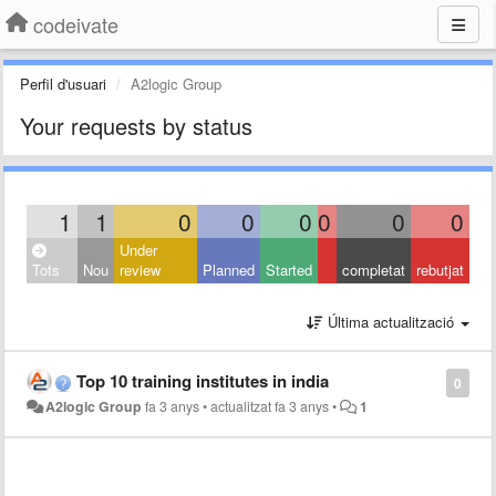
codeivate
Perfil d'usuari
A2logic Group
Your requests by status
1
1
0
0
0
0
0
0
Under
Tots
Nou
review
Planned
Started
completat
rebutjat
Última actualització
Top 10 training institutes in india
0
A2logic Group
fa 3 anys
•
actualitzat
fa 3 anys
•
1