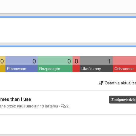
0
0
0
0
1
Planowane
Rozpoczęte
Ukończony
Odrzucone
Ostatnia aktualiz
mes than I use
Z odpowiedzią
wane przez
Paul Sinclair
13 lat temu
•
2