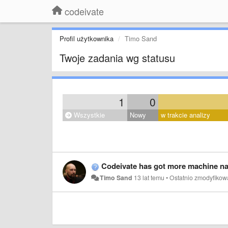
codeivate
Profil użytkownika
Timo Sand
Twoje zadania wg statusu
1
0
Wszystkie
Nowy
w trakcie analizy
Codeivate has got more machine na
Timo Sand
13 lat temu
•
Ostatnio zmodyfiko