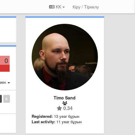
KK
Кіру / Tiркелу
0
мен
Timo Sand
0
0.34
Registered:
13 year бұрын
Last activity:
11 year бұрын