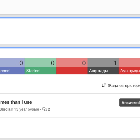
0
0
0
1
anned
Started
Аяқталды
Ауытқыды
Жаңа өзгерістер
mes than I use
Answered
Sinclair
13 year бұрын
•
2