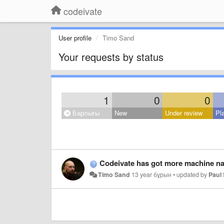
codeivate
User profile
Timo Sand
Your requests by status
1
0
0
Барлығы
New
Under review
Pl
Codeivate has got more machine na
Timo Sand
13 year бұрын
•
updated by
Paul 