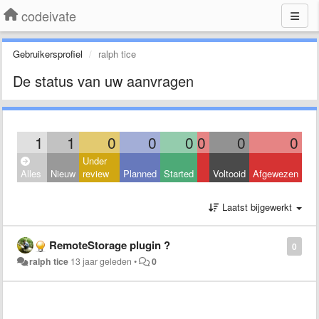
codeivate
Gebruikersprofiel
ralph tice
De status van uw aanvragen
1
1
0
0
0
0
0
0
Under
Alles
Nieuw
review
Planned
Started
Voltooid
Afgewezen
Laatst bijgewerkt
RemoteStorage plugin ?
0
ralph tice
13 jaar geleden
•
0