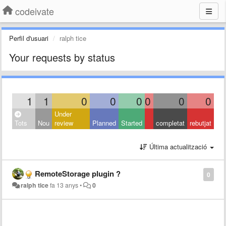
codeivate
Perfil d'usuari
ralph tice
Your requests by status
1
1
0
0
0
0
0
0
Under
Tots
Nou
review
Planned
Started
completat
rebutjat
Última actualització
RemoteStorage plugin ?
0
ralph tice
fa 13 anys
•
0