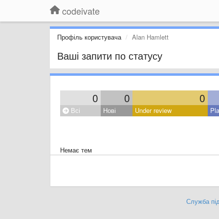
codeivate
Профіль користувача
Alan Hamlett
Ваші запити по статусу
0
0
0
Всі
Нові
Under review
Pl
Немає тем
Служба під