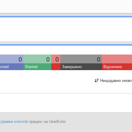
0
0
0
0
anned
Started
Завершено
Відхилено
Нещодавно оновл
тримки клієнтів
працює на UserEcho