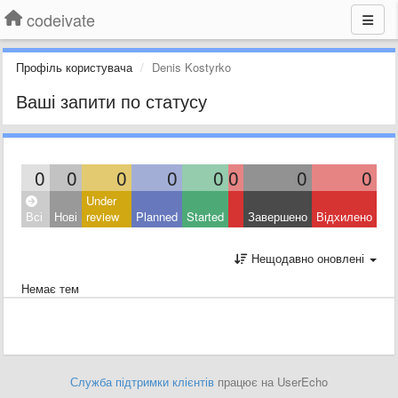
codeivate
Профіль користувача
Denis Kostyrko
Ваші запити по статусу
0
0
0
0
0
0
0
0
Under
Всі
Нові
review
Planned
Started
Завершено
Відхилено
Нещодавно оновлені
Немає тем
Служба підтримки клієнтів
працює на UserEcho