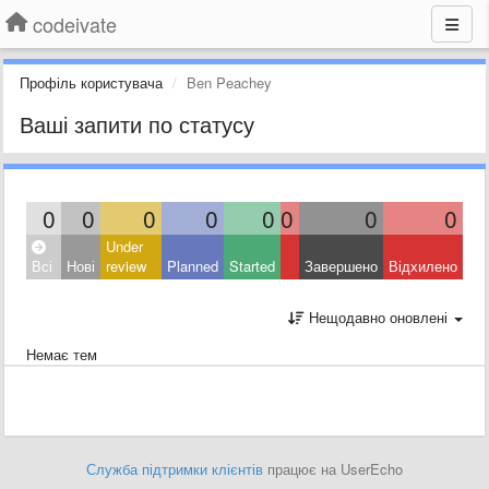
codeivate
Профіль користувача
Ben Peachey
Ваші запити по статусу
0
0
0
0
0
0
0
0
Under
Всі
Нові
review
Planned
Started
Завершено
Відхилено
Нещодавно оновлені
Немає тем
Служба підтримки клієнтів
працює на UserEcho