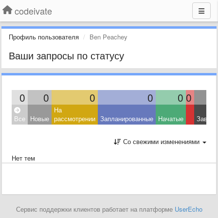
codeivate
Профиль пользователя
Ben Peachey
Ваши запросы по статусу
0
0
0
0
0
0
На
Все
Новые
рассмотрении
Запланированные
Начатые
Завер
Со свежими изменениями
Нет тем
Сервис поддержки клиентов работает на платформе
UserEcho