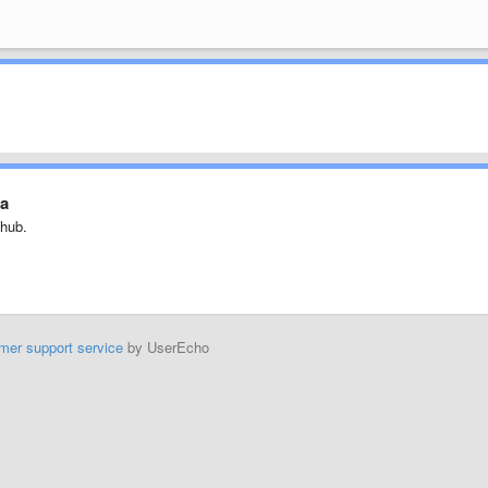
ia
thub.
mer support service
by UserEcho