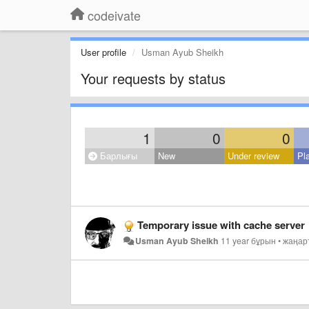
codeivate
User profile
Usman Ayub Sheikh
Your requests by status
1
0
0
Барлығы
New
Under review
Pl
Temporary issue with cache server
Usman Ayub Sheikh
11 year бұрын
•
жаңа