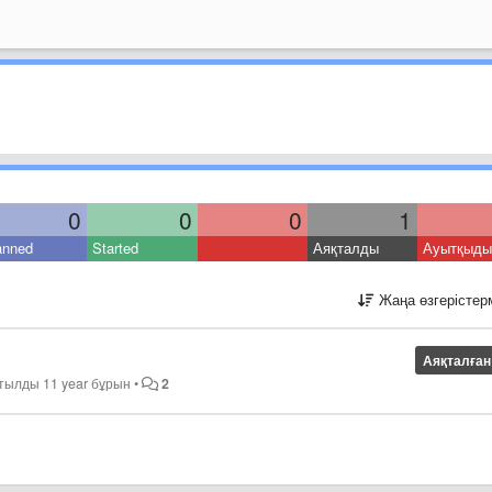
0
0
0
1
anned
Started
Аяқталды
Ауытқыды
Жаңа өзгерістер
Аяқталған
ртылды
11 year бұрын
•
2