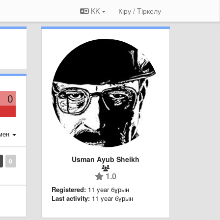
KK
Кіру / Tiркелу
0
мен
Usman Ayub Sheikh
0
1.0
Registered:
11 year бұрын
Last activity:
11 year бұрын