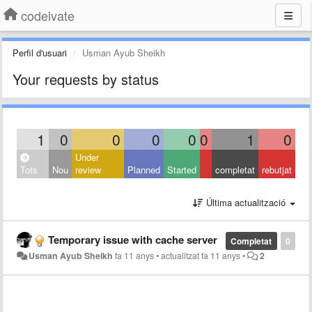
codeivate
Perfil d'usuari
Usman Ayub Sheikh
Your requests by status
1
0
0
0
0
0
1
0
Under
Tots
Nou
review
Planned
Started
completat
rebutjat
Última actualització
Temporary issue with cache server
Completat
0
Usman Ayub Sheikh
fa 11 anys
•
actualitzat
fa 11 anys
•
2