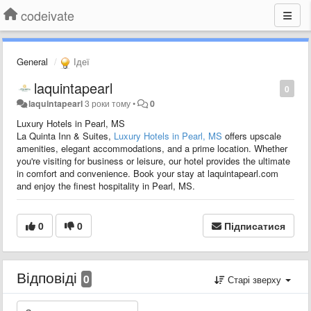
codeivate
General
Ідеї
laquintapearl
0
laquintapearl
3 роки тому
•
0
Luxury Hotels in Pearl, MS
La Quinta Inn & Suites,
Luxury Hotels in Pearl, MS
offers upscale
amenities, elegant accommodations, and a prime location. Whether
you're visiting for business or leisure, our hotel provides the ultimate
in comfort and convenience. Book your stay at laquintapearl.com
and enjoy the finest hospitality in Pearl, MS.
0
0
Підписатися
Відповіді
0
Старі зверху