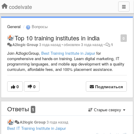
codeivate
General
Вопросы
Top 10 training institutes in india
0
A2logic Group
3 года назад
•
обновлен
3 года назад
•
1
Join A2logicGroup,
Best Training Institute in Jaipur
for
comprehensive and hands-on training. Learn digital marketing, IT
programming languages, and mobile app development with a quality
curriculum, affordable fees, and 100% placement assistance.
0
0
Подписаться
Ответы
1
Старые сверху
A2logic Group
3 года назад
Best IT Training Institute in Jaipur