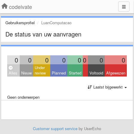
codeivate
Gebruikersprofiel
LuanComputacao
De status van uw aanvragen
0
0
0
0
0
0
0
0
Under
Alles
Nieuw
review
Planned
Started
Voltooid
Afgewezen
Laatst bijgewerkt
Geen onderwerpen
Customer support service
by UserEcho