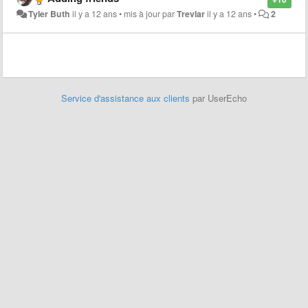
Tyler Buth
il y a 12 ans
•
mis à jour par
Trevlar
il y a 12 ans
•
2
Service d'assistance aux clients
par UserEcho