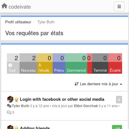
codeivate
Profil utilisateur
Tyler Buth
Vos requêtes par états
2
2
0
0
0
0
0
0
À
Tout
Nouveau
l'étude
Prévu
Commencé
Terminé
Écarté
Les derniers mis à jour
Login with facebook or other social media
0
Tyler Buth
il y a 12 ans
•
mis à jour par
Elliot Gerchak
il y a 11 ans
•
1
Adding friends
+10