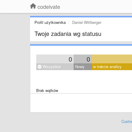
codeivate
Profil użytkownika
Daniel Wittberger
Twoje zadania wg statusu
0
0
Wszystkie
Nowy
w trakcie analizy
Brak wątków
Custo