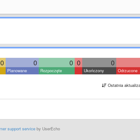
0
0
0
0
0
Planowane
Rozpoczęte
Ukończony
Odrzucone
Ostatnia aktualiz
mer support service
by UserEcho