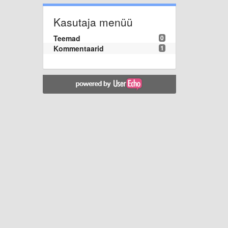
Kasutaja menüü
Teemad
0
Kommentaarid
1