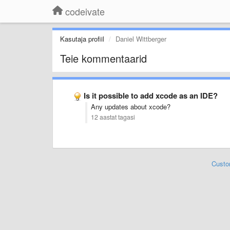
codeivate
Kasutaja profiil
Daniel Wittberger
Teie kommentaarid
Is it possible to add xcode as an IDE?
Any updates about xcode?
12 aastat tagasi
Custo