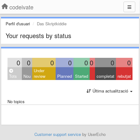
codeivate
Perfil d'usuari
Das Skriptkiddie
Your requests by status
0
0
0
0
0
0
0
0
Under
Tots
Nou
review
Planned
Started
completat
rebutjat
Última actualització
No topics
Customer support service
by UserEcho