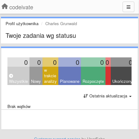
codeivate
Profil użytkownika
Charles Grunwald
Twoje zadania wg statusu
0
0
0
0
0
0
0
w
trakcie
Wszystkie
Nowy
analizy
Planowane
Rozpoczęte
Ukończony
O
Ostatnia aktualizacja
Brak wątków
Customer support service
by UserEcho