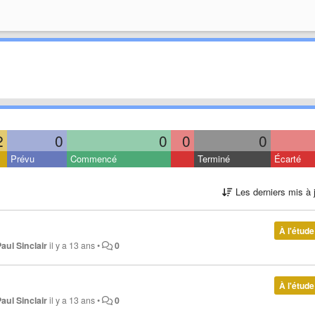
2
0
0
0
0
Prévu
Commencé
Terminé
Écarté
Les derniers mis à 
À l'étude
Paul Sinclair
il y a 13 ans
•
0
À l'étude
Paul Sinclair
il y a 13 ans
•
0