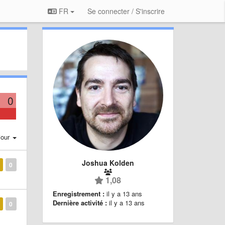
FR
Se connecter / S'inscrire
0
jour
Joshua Kolden
0
1,08
Enregistrement :
il y a 13 ans
Dernière activité :
il y a 13 ans
0