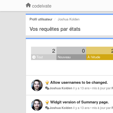
codeivate
Profil utilisateur
Joshua Kolden
Vos requêtes par états
2
0
Tout
Nouveau
À l'étude
Allow usernames to be changed.
Joshua Kolden
il y a 13 ans
•
mis à jour par
Widgit version of Summary page.
Joshua Kolden
il y a 13 ans
•
mis à jour par