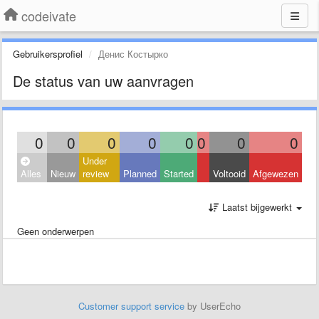
codeivate
Gebruikersprofiel
Денис Костырко
De status van uw aanvragen
0
0
0
0
0
0
0
0
Under
Alles
Nieuw
review
Planned
Started
Voltooid
Afgewezen
Laatst bijgewerkt
Geen onderwerpen
Customer support service
by UserEcho