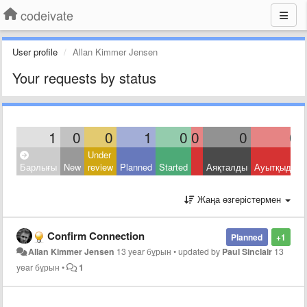
codeivate
User profile
Allan Kimmer Jensen
Your requests by status
1
0
0
1
0
0
0
0
Under
Барлығы
New
review
Planned
Started
Аяқталды
Ауытқыды
Жаңа өзгерістермен
Confirm Connection
Planned
+1
Allan Kimmer Jensen
13 year бұрын
•
updated by
Paul Sinclair
13
year бұрын
•
1