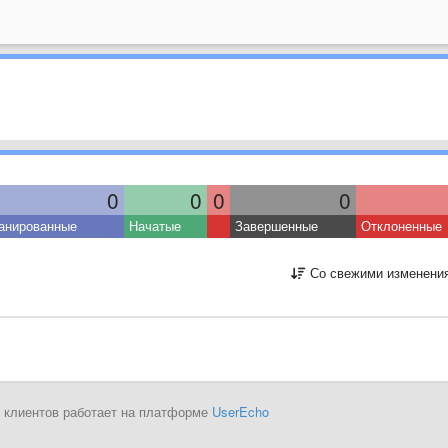
0
0
0
0
анированные
Начатые
Завершенные
Отклоненные
Со свежими изменени
 клиентов работает на платформе
UserEcho