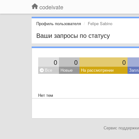
codeivate
Профиль пользователя
Felipe Sabino
Ваши запросы по статусу
0
0
0
Все
Новые
На рассмотрении
Запл
Нет тем
Сервис поддержки