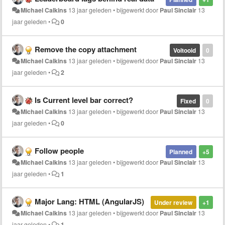
Michael Calkins
13 jaar geleden
•
bijgewerkt door
Paul Sinclair
13
jaar geleden
•
0
Remove the copy attachment
Voltooid
0
Michael Calkins
13 jaar geleden
•
bijgewerkt door
Paul Sinclair
13
jaar geleden
•
2
Is Current level bar correct?
Fixed
0
Michael Calkins
13 jaar geleden
•
bijgewerkt door
Paul Sinclair
13
jaar geleden
•
0
Follow people
Planned
+5
Michael Calkins
13 jaar geleden
•
bijgewerkt door
Paul Sinclair
13
jaar geleden
•
1
Major Lang: HTML (AngularJS)
Under review
+1
Michael Calkins
13 jaar geleden
•
bijgewerkt door
Paul Sinclair
13
jaar geleden
•
1