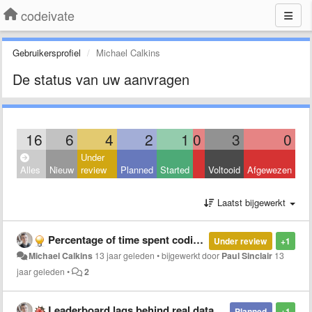
codeivate
Gebruikersprofiel
Michael Calkins
De status van uw aanvragen
16
6
4
2
1
0
3
0
Under
Alles
Nieuw
review
Planned
Started
Voltooid
Afgewezen
Laatst bijgewerkt
Percentage of time spent coding on leaderboard
Under review
+1
Michael Calkins
13 jaar geleden
•
bijgewerkt door
Paul Sinclair
13
jaar geleden
•
2
Leaderboard lags behind real data
Planned
+1