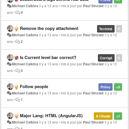
Michael Calkins
il y a 13 ans
•
mis à jour par
Paul Sinclair
il y a 13
ans
•
0
Remove the copy attachment
Terminé
0
Michael Calkins
il y a 13 ans
•
mis à jour par
Paul Sinclair
il y a 13
ans
•
2
Is Current level bar correct?
Corrigé
0
Michael Calkins
il y a 13 ans
•
mis à jour par
Paul Sinclair
il y a 13
ans
•
0
Follow people
Prévu
+5
Michael Calkins
il y a 13 ans
•
mis à jour par
Paul Sinclair
il y a 13
ans
•
1
Major Lang: HTML (AngularJS)
À l'étude
+1
Michael Calkins
il y a 13 ans
•
mis à jour par
Paul Sinclair
il y a 13
ans
•
1