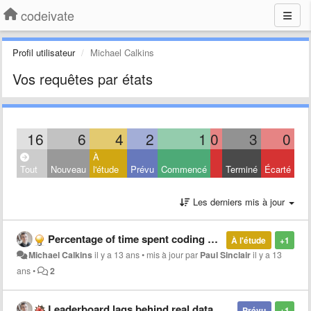
codeivate
Profil utilisateur
Michael Calkins
Vos requêtes par états
16
6
4
2
1
0
3
0
À
Tout
Nouveau
l'étude
Prévu
Commencé
Terminé
Écarté
Les derniers mis à jour
Percentage of time spent coding on leaderboard
À l'étude
+1
Michael Calkins
il y a 13 ans
•
mis à jour par
Paul Sinclair
il y a 13
ans
•
2
Leaderboard lags behind real data
Prévu
+1