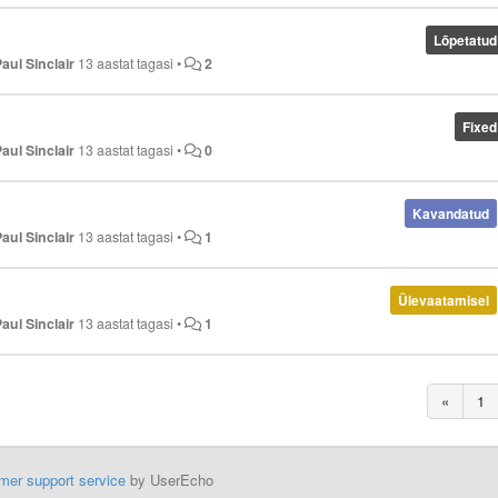
Lõpetatud
Paul Sinclair
13 aastat tagasi
•
2
Fixed
Paul Sinclair
13 aastat tagasi
•
0
Kavandatud
Paul Sinclair
13 aastat tagasi
•
1
Ülevaatamisel
Paul Sinclair
13 aastat tagasi
•
1
«
1
mer support service
by UserEcho