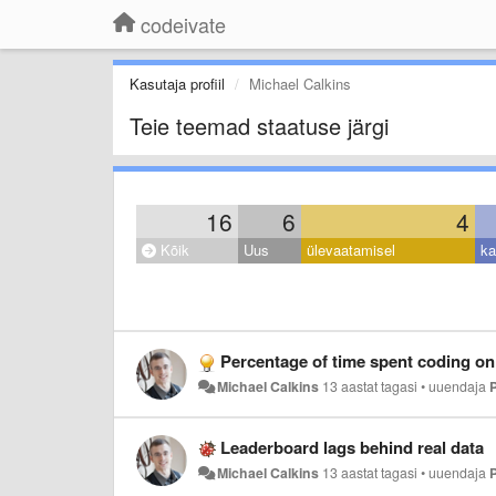
codeivate
Kasutaja profiil
Michael Calkins
Teie teemad staatuse järgi
16
6
4
Kõik
Uus
ülevaatamisel
ka
Percentage of time spent coding on
Michael Calkins
13 aastat tagasi
•
uuendaja
Leaderboard lags behind real data
Michael Calkins
13 aastat tagasi
•
uuendaja