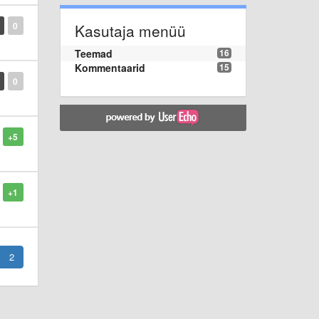
0
Kasutaja menüü
Teemad
16
Kommentaarid
15
0
+5
+1
2