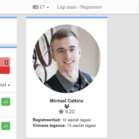
ET
Logi sisse / Registreeri
0
atud
Michael Calkins
+1
9,22
Registreeritud:
13 aastat tagasi
Viimane tegevus:
13 aastat tagasi
+1