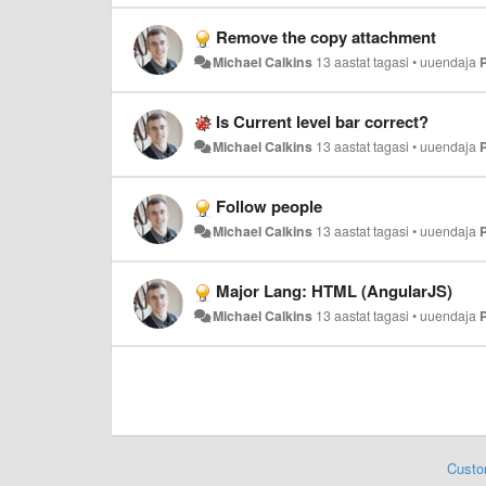
Remove the copy attachment
Michael Calkins
13 aastat tagasi
•
uuendaja
Is Current level bar correct?
Michael Calkins
13 aastat tagasi
•
uuendaja
Follow people
Michael Calkins
13 aastat tagasi
•
uuendaja
Major Lang: HTML (AngularJS)
Michael Calkins
13 aastat tagasi
•
uuendaja
Custo