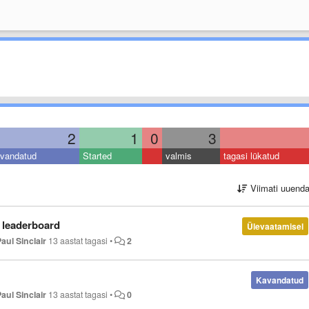
2
1
0
3
vandatud
Started
valmis
tagasi lükatud
Viimati uuend
 leaderboard
Ülevaatamisel
Paul Sinclair
13 aastat tagasi
•
2
Kavandatud
Paul Sinclair
13 aastat tagasi
•
0