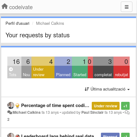
codeivate
Perfil d'usuari
Michael Calkins
Your requests by status
16
6
4
2
1
0
3
0
Under
Tots
Nou
review
Planned
Started
completat
rebutjat
Última actualització
Percentage of time spent coding on leaderboard
Under review
+1
Michael Calkins
fa 13 anys
•
updated by
Paul Sinclair
fa 13 anys
•
2
Leaderboard lags behind real data
Planned
+1